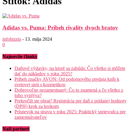
Štítok: Adidas
Adidas vs. Puma: Príbeh rivality dvoch bratov
infobiznis
-
13. mája 2024
0
Najnovšie články
Daňové výdavky, na ktoré sa zabúda: Čo všetko si môžete
dať do nákladov v roku 2025?
Príbeh značky AVON: Od podomového predaja kníh k
svetovej sieti s kozmetikou
Dobrovoľne nezamestnaný: Čo to znamená a čo všetko z
toho vyplýva?
Prekročili ste obrat? Registrácia pre daň z pridanej hodnoty
(DPH) krok za krokom
Príspevok na stravu v roku 2025: Praktický sprievodca pre
zamestnávateľov
Naši partneri