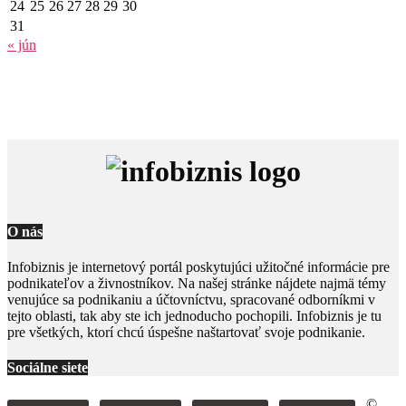
24
25
26
27
28
29
30
31
« jún
O nás
Infobiznis je internetový portál poskytujúci užitočné informácie pre
podnikateľov a živnostníkov. Na našej stránke nájdete najmä témy
venujúce sa podnikaniu a účtovníctvu, spracované odborníkmi v
tejto oblasti, tak aby ste ich jednoducho pochopili. Infobiznis je tu
pre všetkých, ktorí chcú úspešne naštartovať svoje podnikanie.
Sociálne siete
©