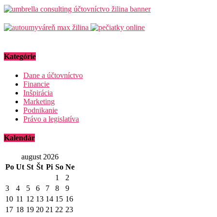
Kategórie
Dane a účtovníctvo
Financie
Inšpirácia
Marketing
Podnikanie
Právo a legislatíva
Kalendár
august 2026
Po
Ut
St
Št
Pi
So
Ne
1
2
3
4
5
6
7
8
9
10
11
12
13
14
15
16
17
18
19
20
21
22
23