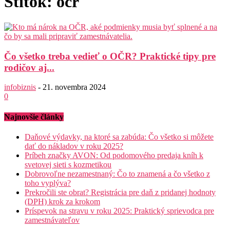
Štítok: očr
Čo všetko treba vedieť o OČR? Praktické tipy pre
rodičov aj...
infobiznis
-
21. novembra 2024
0
Najnovšie články
Daňové výdavky, na ktoré sa zabúda: Čo všetko si môžete
dať do nákladov v roku 2025?
Príbeh značky AVON: Od podomového predaja kníh k
svetovej sieti s kozmetikou
Dobrovoľne nezamestnaný: Čo to znamená a čo všetko z
toho vyplýva?
Prekročili ste obrat? Registrácia pre daň z pridanej hodnoty
(DPH) krok za krokom
Príspevok na stravu v roku 2025: Praktický sprievodca pre
zamestnávateľov