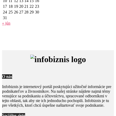
10
11
12
13
14
15
16
17
18
19
20
21
22
23
24
25
26
27
28
29
30
31
« jún
O nás
Infobiznis je internetový portál poskytujúci užitočné informácie pre
podnikateľov a živnostníkov. Na našej stránke nájdete najmä témy
venujúce sa podnikaniu a účtovníctvu, spracované odborníkmi v
tejto oblasti, tak aby ste ich jednoducho pochopili. Infobiznis je tu
pre všetkých, ktorí chcú úspešne naštartovať svoje podnikanie.
Sociálne siete