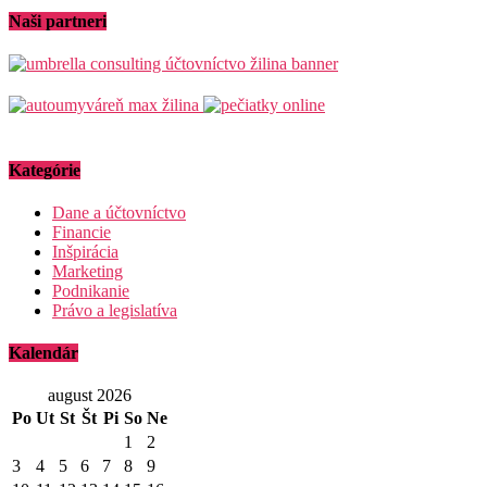
Naši partneri
Kategórie
Dane a účtovníctvo
Financie
Inšpirácia
Marketing
Podnikanie
Právo a legislatíva
Kalendár
august 2026
Po
Ut
St
Št
Pi
So
Ne
1
2
3
4
5
6
7
8
9