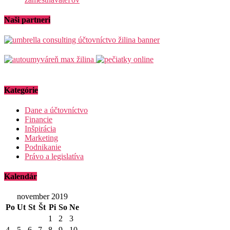
Naši partneri
Kategórie
Dane a účtovníctvo
Financie
Inšpirácia
Marketing
Podnikanie
Právo a legislatíva
Kalendár
november 2019
Po
Ut
St
Št
Pi
So
Ne
1
2
3
4
5
6
7
8
9
10