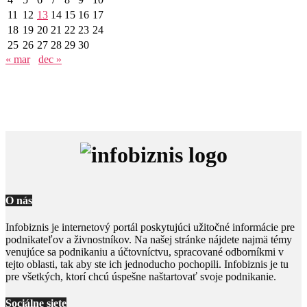
11
12
13
14
15
16
17
18
19
20
21
22
23
24
25
26
27
28
29
30
« mar
dec »
O nás
Infobiznis je internetový portál poskytujúci užitočné informácie pre
podnikateľov a živnostníkov. Na našej stránke nájdete najmä témy
venujúce sa podnikaniu a účtovníctvu, spracované odborníkmi v
tejto oblasti, tak aby ste ich jednoducho pochopili. Infobiznis je tu
pre všetkých, ktorí chcú úspešne naštartovať svoje podnikanie.
Sociálne siete