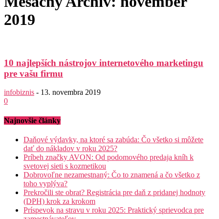
Mesačný Archív: november
2019
10 najlepších nástrojov internetového marketingu
pre vašu firmu
infobiznis
-
13. novembra 2019
0
Najnovšie články
Daňové výdavky, na ktoré sa zabúda: Čo všetko si môžete
dať do nákladov v roku 2025?
Príbeh značky AVON: Od podomového predaja kníh k
svetovej sieti s kozmetikou
Dobrovoľne nezamestnaný: Čo to znamená a čo všetko z
toho vyplýva?
Prekročili ste obrat? Registrácia pre daň z pridanej hodnoty
(DPH) krok za krokom
Príspevok na stravu v roku 2025: Praktický sprievodca pre
zamestnávateľov