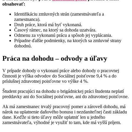
obsahovať:
Identifikáciu zmluvných strán (zamestnávateľa a
zamestnanca).
Druh práce, ktorá má byť vykonaná.
Časový rámec, na ktorý sa dohoda uzatvára.
Odmenu za vykonanú prácu a spôsob jej vyplácania.
Prípadne ďalšie podmienky, na ktorých sa zmluvné strany
dohodnú.
Práca na dohodu – odvody a úľavy
V prípade dohody o vykonaní práce alebo dohody o pracovnej
činnosti je výška odvodov do Sociálnej poisťovne 9,4 % a do
príslušnej zdravotnej poisťovne vo výške 4 %.
Študent pracujúci na dohodu o brigádnickej práci študenta neplatí
preddavky ani do Sociálnej poisťovne, ani do zdravotnej poisťovne.
Ak má zamestnanec trvalý pracovný pomer a zároveň dohodu, má
nárok na uplatnenie daňového bonusu i nezdaniteľnej časti základu
dane. Keďže si tieto úľavy môže uplatniť len u jedného
zamestnávateľa, výhodné je využiť to tam, kde má vyšší príjem.