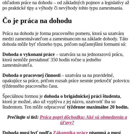
ohľadom práce na dohodu – od základných pojmov a legislatívy až
po praktické tipy a výhody či nevýhody tohto typu zamestnania.
Čo je práca na dohodu
Práca na dohodu je forma pracovného pomeru, ktorá sa uzatvára
medzi zamestnávateľom a zamestnancom na základe dohody. Táto
dohoda môže byť rôzneho typu, pričom najčastejšími formami sú:
Dohoda o vykonaní práce
– uzatvára sa na jednorazovú prácu,
ktorá nemôže presiahnuť 350 hodín ročne u jedného
zamestnávateľa.
Dohoda o pracovnej činnosti
– uzatvára sa na pravidelné,
opakujúce sa práce, pričom rozsah práce nesmie prekročiť polovicu
týždenného pracovného času.
Špeciálnou formou je
dohoda o brigádnickej práci študenta
,
ktorú je možné, ako už vyplýva z jej názvu, uzatvoriť iba so
študentom. Ten môže odpracovať
týždenne maximálne 20 hodín.
Prečítajte si tiež:
Práca popri dôchodku: Aké sú obmedzenia a
úľavy?
Dohoda musí byť podľa
Zákonníka práce
písomná a musí