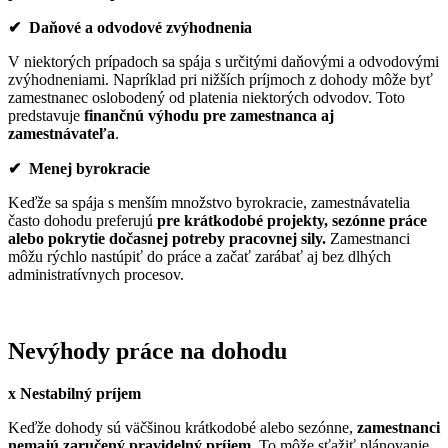
✔ Daňové a odvodové zvýhodnenia
V niektorých prípadoch sa spája s určitými daňovými a odvodovými
zvýhodneniami. Napríklad pri nižších príjmoch z dohody môže byť
zamestnanec oslobodený od platenia niektorých odvodov. Toto
predstavuje
finančnú výhodu pre zamestnanca aj
zamestnávateľa
.
✔ Menej byrokracie
Keďže sa spája s menším množstvo byrokracie, zamestnávatelia
často dohodu preferujú
pre krátkodobé projekty, sezónne práce
alebo pokrytie dočasnej potreby pracovnej sily.
Zamestnanci
môžu rýchlo nastúpiť do práce a začať zarábať aj bez dlhých
administratívnych procesov.
Nevýhody práce na dohodu
x Nestabilný príjem
Keďže dohody sú väčšinou krátkodobé alebo sezónne,
zamestnanci
nemajú zaručený pravidelný príjem
. To môže sťažiť plánovanie