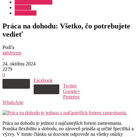
Dane a účtovníctvo
Financie
Podnikanie
Práca na dohodu: Všetko, čo potrebujete
vedieť
Podľa
infobiznis
-
24. októbra 2024
2279
0
Facebook
Twitter
Google+
Pinterest
WhatsApp
Práca na dohodu je jednou z najčastejších foriem zamestnania.
Ponúka flexibilitu a slobodu, no zároveň prináša aj určité špecifiká a
výzvy. V tomto článku sa dozviete odpovede na všetky otázky