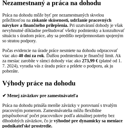
Nezamestnaný a práca na dohodu
Práca na dohodu môže byť pre nezamestnaných skvelou
príležitosťou na
získanie skúseností, udržanie pracovných
návykov a finančného prilepšenia.
Pri uzatváraní dohody je však
nevyhnutné dôkladne preštudovať všetky podmienky a konzultovať
situáciu s úradom práce, aby sa predišlo nepríjemnostiam spojeným
so stratou podpory.
Počas evidencie na úrade práce nesmiete na dohodu odpracovať
viac ako
40 dní za rok
. Ďalšou podmienkou je finančný limit. Ak
za mesiac zarobíte v rámci dohody viac ako
273,99 €
(platné od 1.
7. 2024), vyradia vás z úradu práce a prídete o podporu, ak ju
poberáte.
Výhody práce na dohodu
✔ Menej záväzkov pre zamestnávateľa
Práca na dohodu prináša menšie záväzky v porovnaní s trvalým
pracovným pomerom. Zamestnávatelia môžu flexibilne
prispôsobovať počet pracovníkov podľa aktuálnej potreby bez
dlhodobých záväzkov, čo je
výhodné pre dynamicky sa meniace
podnikateľské prostredie.