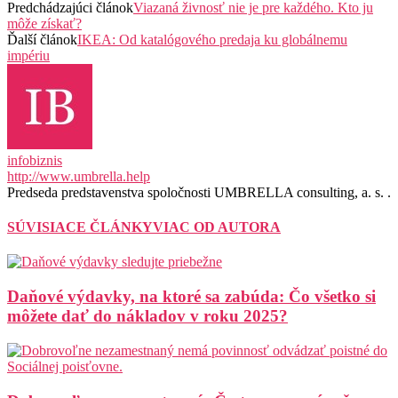
Predchádzajúci článok
Viazaná živnosť nie je pre každého. Kto ju
môže získať?
Ďalší článok
IKEA: Od katalógového predaja ku globálnemu
impériu
infobiznis
http://www.umbrella.help
Predseda predstavenstva spoločnosti UMBRELLA consulting, a. s. .
SÚVISIACE ČLÁNKY
VIAC OD AUTORA
Daňové výdavky, na ktoré sa zabúda: Čo všetko si
môžete dať do nákladov v roku 2025?