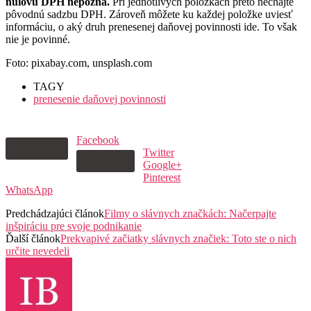
nulovú DPH nepozná.
Pri jednotlivých položkách preto nechajte
pôvodnú sadzbu DPH. Zároveň môžete ku každej položke uviesť
informáciu, o aký druh prenesenej daňovej povinnosti ide. To však
nie je povinné.
Foto: pixabay.com, unsplash.com
TAGY
prenesenie daňovej povinnosti
Facebook
Twitter
Google+
Pinterest
WhatsApp
Predchádzajúci článok
Filmy o slávnych značkách: Načerpajte
inšpiráciu pre svoje podnikanie
Ďalší článok
Prekvapivé začiatky slávnych značiek: Toto ste o nich
určite nevedeli