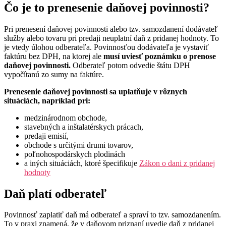
Čo je to prenesenie daňovej povinnosti?
Pri prenesení daňovej povinnosti alebo tzv. samozdanení dodávateľ
služby alebo tovaru pri predaji neuplatní daň z pridanej hodnoty. To
je vtedy úlohou odberateľa. Povinnosťou dodávateľa je vystaviť
faktúru bez DPH, na ktorej ale
musí uviesť poznámku o prenose
daňovej povinnosti.
Odberateľ potom odvedie štátu DPH
vypočítanú zo sumy na faktúre.
Prenesenie daňovej povinnosti sa uplatňuje v rôznych
situáciách, napríklad pri:
medzinárodnom obchode,
stavebných a inštalatérskych prácach,
predaji emisií,
obchode s určitými drumi tovarov,
poľnohospodárskych plodinách
a iných situáciách, ktoré špecifikuje
Zákon o dani z pridanej
hodnoty
Daň platí odberateľ
Povinnosť zaplatiť daň má odberateľ a spraví to tzv. samozdanením.
To v praxi znamená, že v daňovom priznaní uvedie daň z pridanej