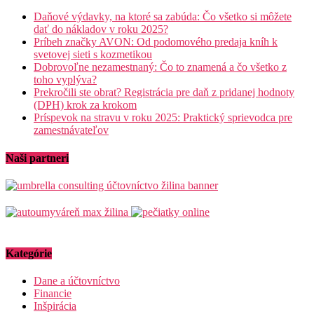
Daňové výdavky, na ktoré sa zabúda: Čo všetko si môžete
dať do nákladov v roku 2025?
Príbeh značky AVON: Od podomového predaja kníh k
svetovej sieti s kozmetikou
Dobrovoľne nezamestnaný: Čo to znamená a čo všetko z
toho vyplýva?
Prekročili ste obrat? Registrácia pre daň z pridanej hodnoty
(DPH) krok za krokom
Príspevok na stravu v roku 2025: Praktický sprievodca pre
zamestnávateľov
Naši partneri
Kategórie
Dane a účtovníctvo
Financie
Inšpirácia