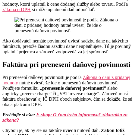
hodnoty, ktorú uplatnil k cene dodanej služby alebo tovaru. Podľa
zákona o DPH
si môže uplatnenú daň odpočítať.
Ako dodávateľ nemáte povinnosť uviesť sadzbu dane na takýchto
faktúrach, pretože žiadnu sazdbu dane neuplatňujete. Tú je povinný
uplatniť príjemca a zároveň zodpovedá za jej správnosť.
Faktúra pri prenesení daňovej povinnosti
Pri prenesení daňovej povinnosti je podľa
Zákona o dani z pridanej
hodnoty
nutné uviesť, že ide o prenesenú daňovú povinnosť.
Použijete formulku
„prenesenie daňovej povinnosti”
alebo
anglicky „reverse charge” či „VAT reverse charge”. Zároveň musí
faktúra obsahovať aj IČ DPH oboch subjektov, čím sa dokáže, že sú
obaja platcami DPH.
Prečítajte si ešte:
E-shop: O čom treba informovať zákazníka zo
zákona?
Chybou je, ak by ste na faktúre uviedli nulovú daň.
Zákon totiž