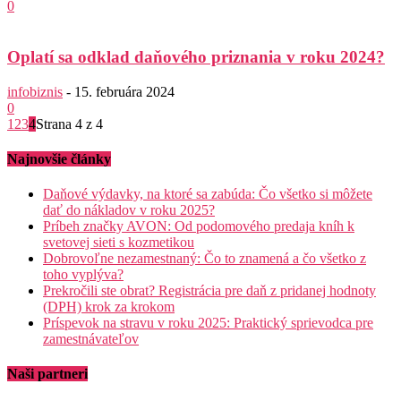
0
Oplatí sa odklad daňového priznania v roku 2024?
infobiznis
-
15. februára 2024
0
1
2
3
4
Strana 4 z 4
Najnovšie články
Daňové výdavky, na ktoré sa zabúda: Čo všetko si môžete
dať do nákladov v roku 2025?
Príbeh značky AVON: Od podomového predaja kníh k
svetovej sieti s kozmetikou
Dobrovoľne nezamestnaný: Čo to znamená a čo všetko z
toho vyplýva?
Prekročili ste obrat? Registrácia pre daň z pridanej hodnoty
(DPH) krok za krokom
Príspevok na stravu v roku 2025: Praktický sprievodca pre
zamestnávateľov
Naši partneri