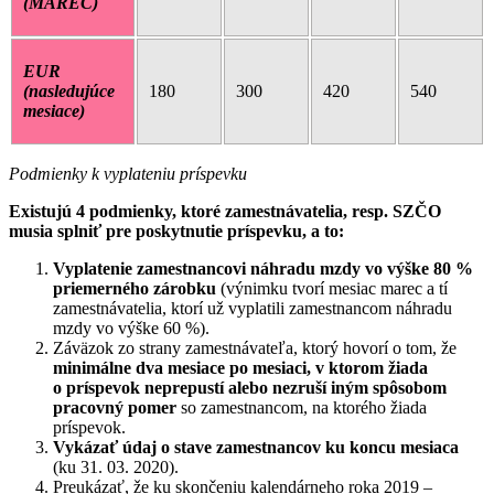
(MAREC)
EUR
(nasledujúce
180
300
420
540
mesiace)
Podmienky k vyplateniu príspevku
Existujú 4 podmienky, ktoré zamestnávatelia, resp. SZČO
musia splniť pre poskytnutie príspevku, a to:
Vyplatenie zamestnancovi náhradu mzdy vo výške 80 %
priemerného zárobku
(výnimku tvorí mesiac marec a tí
zamestnávatelia, ktorí už vyplatili zamestnancom náhradu
mzdy vo výške 60 %).
Záväzok zo strany zamestnávateľa, ktorý hovorí o tom, že
minimálne dva mesiace po mesiaci, v ktorom žiada
o príspevok neprepustí alebo nezruší iným spôsobom
pracovný pomer
so zamestnancom, na ktorého žiada
príspevok.
Vykázať údaj o stave zamestnancov ku koncu mesiaca
(ku 31. 03. 2020).
Preukázať, že ku skončeniu kalendárneho roka 2019 –