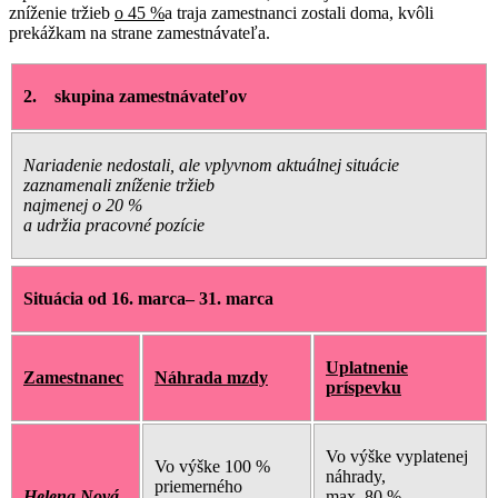
zníženie tržieb
o 45 %
a traja zamestnanci zostali doma, kvôli
prekážkam na strane zamestnávateľa.
2.
skupina zamestnávateľov
Nariadenie nedostali, ale vplyvnom aktuálnej situácie
zaznamenali zníženie tržieb
najmenej o 20 %
a udržia pracovné pozície
Situácia od 16. marca– 31. marca
Uplatnenie
Zamestnanec
Náhrada mzdy
príspevku
Vo výške vyplatenej
Vo výške 100 %
náhrady,
priemerného
Helena Nová
max. 80 %