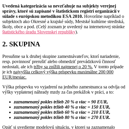
Uvedená kategorizácia sa nevzťahuje na subjekty verejnej
správy, ktoré sú zapísané v štatistickom registri organizácií v
súlade s európskou metodikou ESA 2010.
Hovoríme napríklad o
subjektoch ako Okresné a krajské súdy, Mestské kultúrne strediská,
školy, obce a pod. (Celý zoznam je uvedený na internetovej stránke
štatistického úradu Slovenskej republiky
).
2. SKUPINA
Presuňme sa k druhej skupine zamestnávateľov, ktorí nariadenie,
resp. povinnosť prerušiť alebo obmedziť prevádzkovú činnosť
nedostali, ale ich
tržby sa znížili najmenej o 20 %.
V tomto prípade
je ich
najvyššia celkový výška príspevku maximálne 200 000
EUR/mesiac.
Výška príspevku vo vyjadrení na jedného zamestnanca sa odvíja od
výšky vyplatenej náhrady mzdy za čas prekážok v práci, a to:
zaznamenaný pokles tržieb 20 % a viac = 90 EUR,
zaznamenaný pokles tržieb 40 % a viac = 150 EUR,
zaznamenaný pokles tržieb 60 % a viac = 210 EUR,
zaznamenaný pokles tržieb 80 % a viac = 270 EUR.
Opäť si uvedieme modelovú situáciu, v ktorej sa zaznamenalo