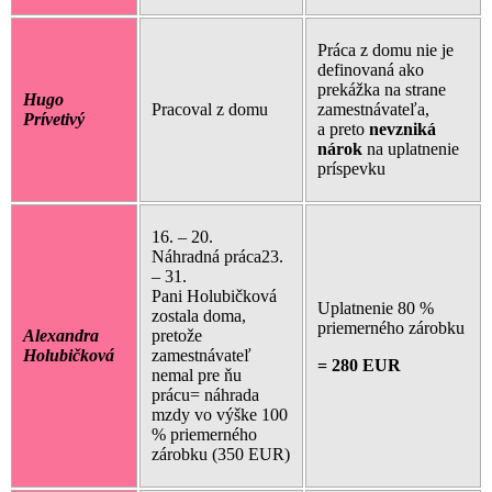
Práca z domu nie je
definovaná ako
prekážka na strane
Hugo
Pracoval z domu
zamestnávateľa,
Prívetivý
a preto
nevzniká
nárok
na uplatnenie
príspevku
16. – 20.
Náhradná práca23.
– 31.
Pani Holubičková
Uplatnenie 80 %
zostala doma,
priemerného zárobku
Alexandra
pretože
Holubičková
zamestnávateľ
= 280 EUR
nemal pre ňu
prácu= náhrada
mzdy vo výške 100
% priemerného
zárobku (350 EUR)