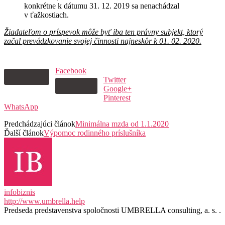
konkrétne k dátumu 31. 12. 2019 sa nenachádzal
v ťažkostiach.
Žiadateľom o príspevok môže byť iba ten právny subjekt, ktorý
začal prevádzkovanie svojej činnosti najneskôr k 01. 02. 2020.
Facebook
Twitter
Google+
Pinterest
WhatsApp
Predchádzajúci článok
Minimálna mzda od 1.1.2020
Ďalší článok
Výpomoc rodinného príslušníka
infobiznis
http://www.umbrella.help
Predseda predstavenstva spoločnosti UMBRELLA consulting, a. s. .