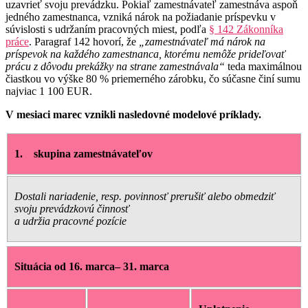
uzavrieť svoju prevádzku. Pokiaľ zamestnávateľ zamestnáva aspoň
jedného zamestnanca, vzniká nárok na požiadanie príspevku v
súvislosti s udržaním pracovných miest, podľa
§ 142 Zákonníka
práce
. Paragraf 142 hovorí, že
„zamestnávateľ má nárok na
príspevok na každého zamestnanca, ktorému nemôže prideľovať
prácu z dôvodu prekážky na strane zamestnávala“
teda maximálnou
čiastkou vo výške 80 % priemerného zárobku, čo súčasne činí sumu
najviac 1 100 EUR.
V mesiaci marec vznikli nasledovné modelové príklady.
1.
skupina zamestnávateľov
Dostali nariadenie, resp. povinnosť prerušiť alebo obmedziť
svoju prevádzkovú činnosť
a udržia pracovné pozície
Situácia od 16. marca– 31. marca