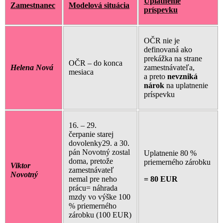
Uplatnenie
Zamestnanec
Modelová situácia
príspevku
OČR nie je
definovaná ako
prekážka na strane
OČR – do konca
Helena Nová
zamestnávateľa,
mesiaca
a preto
nevzniká
nárok
na uplatnenie
príspevku
16. – 29.
čerpanie starej
dovolenky29. a 30.
pán Novotný zostal
Uplatnenie 80 %
doma, pretože
priemerného zárobku
Viktor
zamestnávateľ
Novotný
nemal pre neho
= 80 EUR
prácu= náhrada
mzdy vo výške 100
% priemerného
zárobku (100 EUR)