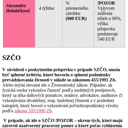
%
!POZOR
Alexandra
4 týždne
priemerného
Vplyvom
Holubičková
zárobku
zníženia
(900 EUR)
tržieb o 90%,
výška
príspevku
predstavuje
540 EUR
SZČO
V súvislosti s poskytnutím príspevku v prípade SZČO, musia
byť splnené kritéria, ktoré hovoria o splnení podmienky
prevádzkovania živnosti v súlade so zákonom 455/1991 Zb.
Alebo inými slovami ide o Živnostenský zákon. Prípadne, ak
fyzická osoba vykonáva činnosť podľa osobitných predpisoch,
ktorý sa týka daňových poradcov, notárov, advokátov, audítorov či
vykonávania divadelnej, resp. hudobnej činnosti a v poslednej
kategórii, ktorý hovorí o vykonávaní poľnohospodárskej výroby
podľa
zákona 105/1990 Zb
.
V prípade, ak ide o SZČO !POZOR – okrem tých, ktorí majú
zároveň uzatvorený pracovný pomer a ktoré počas vyhlásenia