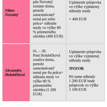
pán Novotný
Uplatnenie príspevku
zostane doma,
vo výške vyplatenej
Viktor
pretože
náhrady mzdy
Novotný
zamestnávateľ
nemá pre neho
= 400 EUR
prácu= náhrada
mzdy vo výške 80
% priemerného
zárobku (400 EUR)
01. – 30.
Uplatnenie príspevku
Pani Holubičková
vo výške vyplatenej
zostáva doma,
náhrady mzdy
pretože
zamestnávateľ
!POZOR
Alexandra
nemá pre ňu prácu=
Holubičková
Pri sume náhrady
náhrada mzdy vo
1 200 EUR bude
výške 80 %
príspevok vo výške
priemerného
1 100 EUR
zárobku (1 200
EUR)