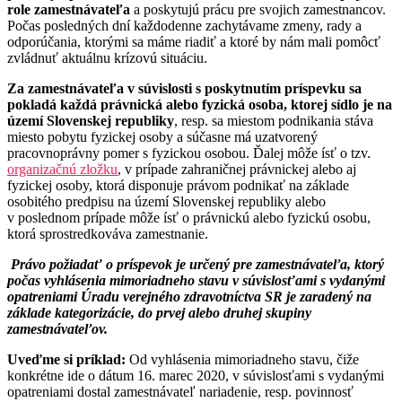
role zamestnávateľa
a poskytujú prácu pre svojich zamestnancov.
Počas posledných dní každodenne zachytávame zmeny, rady a
odporúčania, ktorými sa máme riadiť a ktoré by nám mali pomôcť
zvládnuť aktuálnu krízovú situáciu.
Za zamestnávateľa v súvislosti s poskytnutím príspevku sa
pokladá každá právnická alebo fyzická osoba, ktorej sídlo je na
území Slovenskej republiky
, resp. sa miestom podnikania stáva
miesto pobytu fyzickej osoby a súčasne má uzatvorený
pracovnoprávny pomer s fyzickou osobou. Ďalej môže ísť o tzv.
organizačnú zložku
, v prípade zahraničnej právnickej alebo aj
fyzickej osoby, ktorá disponuje právom podnikať na základe
osobitého predpisu na území Slovenskej republiky alebo
v poslednom prípade môže ísť o právnickú alebo fyzickú osobu,
ktorá sprostredkováva zamestnanie.
Právo požiadať o príspevok je určený pre zamestnávateľa, ktorý
počas vyhlásenia mimoriadneho stavu v súvislosťami s vydanými
opatreniami Úradu verejného zdravotníctva SR je zaradený na
základe kategorizácie, do prvej alebo druhej skupiny
zamestnávateľov.
Uveďme si príklad:
Od vyhlásenia mimoriadneho stavu, čiže
konkrétne ide o dátum 16. marec 2020, v súvislosťami s vydanými
opatreniami dostal zamestnávateľ nariadenie, resp. povinnosť