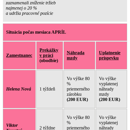
zaznamenali zníženie tržieb
najmenej o 20 %
a udržia pracovné pozície
Situácia počas mesiaca APRÍL
Prekážky
Náhrada
Uplatnenie
Zamestnanec
v práci
mzdy
príspevku
(obodbie)
Vo výške 80
Vo výške
%
vyplatenej
Helena Nová
1 týždeň
priemerného
náhrady
zárobku
mzdy
(200 EUR)
(200 EUR)
Vo výške 80
Vo výške
%
vyplatenej
Viktor
2 týždne
priemerného
náhrady