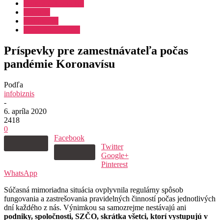
Dane a účtovníctvo
Financie
Podnikanie
Právo a legislatíva
Príspevky pre zamestnávateľa počas
pandémie Koronavísu
Podľa
infobiznis
-
6. apríla 2020
2418
0
Facebook
Twitter
Google+
Pinterest
WhatsApp
Súčasná mimoriadna situácia ovplyvnila regulárny spôsob
fungovania a zastrešovania pravidelných činností počas jednotlivých
dní každého z nás. Výnimkou sa samozrejme nestávajú ani
podniky, spoločnosti, SZČO, skrátka všetci, ktorí vystupujú v