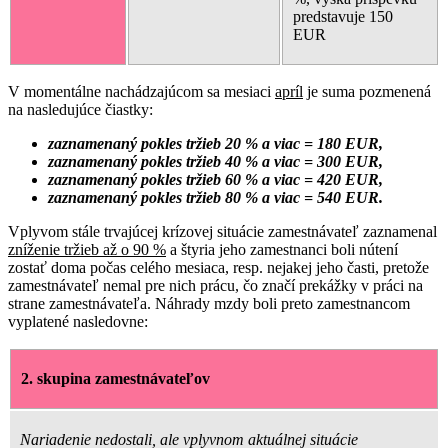
predstavuje 150
EUR
V momentálne nachádzajúcom sa mesiaci
apríl
je suma pozmenená
na nasledujúce čiastky:
zaznamenaný pokles tržieb 20 % a viac = 180 EUR,
zaznamenaný pokles tržieb 40 % a viac = 300 EUR,
zaznamenaný pokles tržieb 60 % a viac = 420 EUR,
zaznamenaný pokles tržieb 80 % a viac = 540 EUR.
Vplyvom stále trvajúcej krízovej situácie zamestnávateľ zaznamenal
zníženie tržieb až o 90 %
a štyria jeho zamestnanci boli nútení
zostať doma počas celého mesiaca, resp. nejakej jeho časti, pretože
zamestnávateľ nemal pre nich prácu, čo značí prekážky v práci na
strane zamestnávateľa. Náhrady mzdy boli preto zamestnancom
vyplatené nasledovne:
2. skupina zamestnávateľov
Nariadenie nedostali, ale vplyvnom aktuálnej situácie