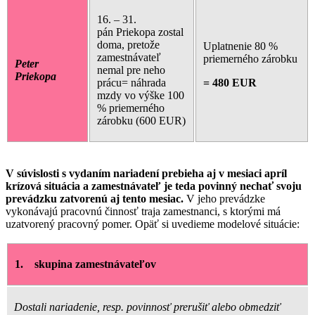
16. – 31.
pán Priekopa zostal
doma, pretože
Uplatnenie 80 %
zamestnávateľ
priemerného zárobku
Peter
nemal pre neho
Priekopa
prácu= náhrada
= 480 EUR
mzdy vo výške 100
% priemerného
zárobku (600 EUR)
V súvislosti s vydaním nariadení prebieha aj v mesiaci apríl
krízová situácia a zamestnávateľ je teda povinný nechať svoju
prevádzku zatvorenú aj tento mesiac.
V jeho prevádzke
vykonávajú pracovnú činnosť traja zamestnanci, s ktorými má
uzatvorený pracovný pomer. Opäť si uvedieme modelové situácie:
1.
skupina zamestnávateľov
Dostali nariadenie, resp. povinnosť prerušiť alebo obmedziť