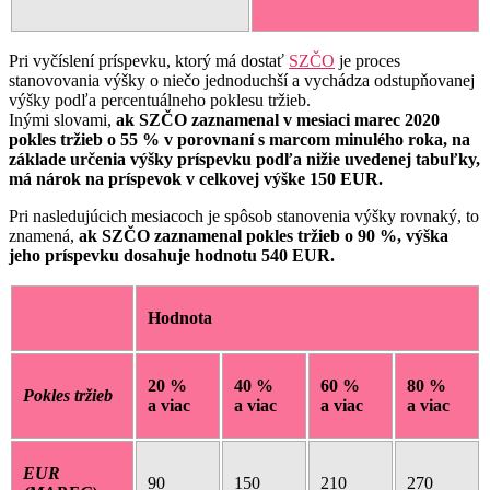
Pri vyčíslení príspevku, ktorý má dostať
SZČO
je proces
stanovovania výšky o niečo jednoduchší a vychádza odstupňovanej
výšky podľa percentuálneho poklesu tržieb.
Inými slovami,
ak SZČO zaznamenal v mesiaci marec 2020
pokles tržieb o 55 % v porovnaní s marcom minulého roka, na
základe určenia výšky príspevku podľa nižie uvedenej tabuľky,
má nárok na príspevok v celkovej výške 150 EUR.
Pri nasledujúcich mesiacoch je spôsob stanovenia výšky rovnaký, to
znamená,
ak SZČO zaznamenal pokles tržieb o 90 %, výška
jeho príspevku dosahuje hodnotu 540 EUR.
Hodnota
20 %
40 %
60 %
80 %
Pokles tržieb
a viac
a viac
a viac
a viac
EUR
90
150
210
270