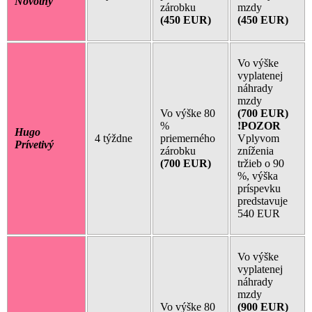
Novotný
zárobku
mzdy
(450 EUR)
(450 EUR)
Vo výške
vyplatenej
náhrady
mzdy
Vo výške 80
(700 EUR)
%
!POZOR
Hugo
4 týždne
priemerného
Vplyvom
Prívetivý
zárobku
zníženia
(700 EUR)
tržieb o 90
%, výška
príspevku
predstavuje
540 EUR
Vo výške
vyplatenej
náhrady
mzdy
Vo výške 80
(900 EUR)