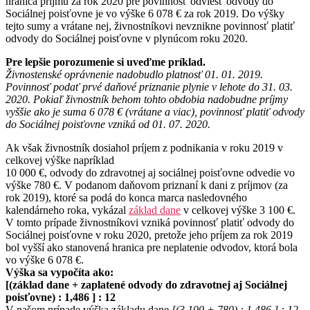
hranica príjmu za rok 2020 pre povinnosť odviesť odvody do
Sociálnej poisťovne je vo výške 6 078 € za rok 2019. Do výšky
tejto sumy a vrátane nej, živnostníkovi nevznikne povinnosť platiť
odvody do Sociálnej poisťovne v plynúcom roku 2020.
Pre lepšie porozumenie si uveďme príklad.
Živnostenské oprávnenie nadobudlo platnosť 01. 01. 2019.
Povinnosť podať prvé daňové priznanie plynie v lehote do 31. 03.
2020. Pokiaľ živnostník behom tohto obdobia nadobudne príjmy
vyššie ako je suma 6 078 € (vrátane a viac), povinnosť platiť odvody
do Sociálnej poisťovne vzniká od 01. 07. 2020.
Ak však živnostník dosiahol príjem z podnikania v roku 2019 v
celkovej výške napríklad
10 000 €, odvody do zdravotnej aj sociálnej poisťovne odvedie vo
výške 780 €. V podanom daňovom priznaní k dani z príjmov (za
rok 2019), ktoré sa podá do konca marca nasledovného
kalendárneho roka, vykázal
základ dane
v celkovej výške 3 100 €.
V tomto prípade živnostníkovi vzniká povinnosť platiť odvody do
Sociálnej poisťovne v roku 2020, pretože jeho príjem za rok 2019
bol vyšší ako stanovená hranica pre neplatenie odvodov, ktorá bola
vo výške 6 078 €.
Výška sa vypočíta ako:
[(základ dane + zaplatené odvody do zdravotnej aj Sociálnej
poisťovne) : 1,486 ] : 12
V našom prípade výška základu dane
[(3 100 + 780) : 1,486 ] : 12