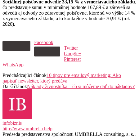
Sociálnej poisťovne odvedie 33,15 % z vymeriavacieho základu
,
čo predstavuje sumu v minimálnej hodnote 167,89 € a zároveň sa
odvedú aj odvody zo zdravotnej poisťovne, ktoré sú vo výške 14 %
z vymeriavacieho základu, a to konkrétne v hodnote 70,91 € (rok
2020).
Facebook
Twitter
Google+
Pinterest
WhatsApp
Predchádzajúci článok
10 tipov pre emailový marketing: Ako
napísať newsletter, ktorý predáva
Ďalší článok
Náklady živnostníka – čo si môžeme dať do nákladov?
infobiznis
http://www.umbrella.help
Predseda predstavenstva spoločnosti UMBRELLA consulting, a. s. .