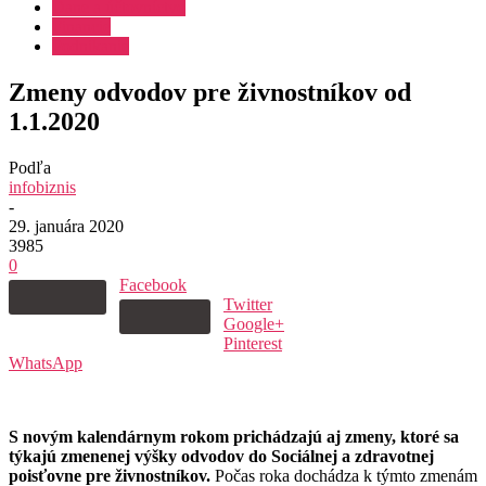
Dane a účtovníctvo
Financie
Podnikanie
Zmeny odvodov pre živnostníkov od
1.1.2020
Podľa
infobiznis
-
29. januára 2020
3985
0
Facebook
Twitter
Google+
Pinterest
WhatsApp
S novým kalendárnym rokom prichádzajú aj zmeny, ktoré sa
týkajú zmenenej výšky odvodov do Sociálnej a zdravotnej
poisťovne pre živnostníkov.
Počas roka dochádza k týmto zmenám