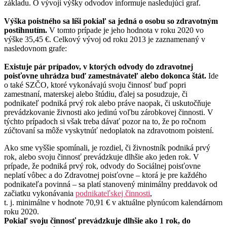
základu. O vývoji výšky odvodov informuje nasledujúci graf.
Výška poistného sa líši pokiaľ sa jedná o osobu so zdravotným
postihnutím.
V tomto prípade je jeho hodnota v roku 2020 vo
výške 35,45 €. Celkový vývoj od roku 2013 je zaznamenaný v
nasledovnom grafe:
Existuje pár prípadov, v ktorých odvody do zdravotnej
poisťovne uhrádza buď zamestnávateľ alebo dokonca štát.
Ide
o také SZČO, ktoré vykonávajú svoju činnosť buď popri
zamestnaní, materskej alebo štúdiu, ďalej sa posudzuje, či
podnikateľ podniká prvý rok alebo práve naopak, či uskutočňuje
prevádzkovanie živnosti ako jedinú voľbu zárobkovej činnosti. V
týchto prípadoch si však treba dávať pozor na to, že po ročnom
zúčtovaní sa môže vyskytnúť nedoplatok na zdravotnom poistení.
Ako sme vyššie spomínali, je rozdiel, či živnostník podniká prvý
rok, alebo svoju činnosť prevádzkuje dlhšie ako jeden rok. V
prípade, že podniká prvý rok, odvody do Sociálnej poisťovne
neplatí vôbec a do Zdravotnej poisťovne – ktorá je pre každého
podnikateľa povinná – sa platí stanovený minimálny preddavok od
začiatku vykonávania
podnikateľskej činnosti
,
t. j. minimálne v hodnote 70,91 € v aktuálne plynúcom kalendárnom
roku 2020.
Pokiaľ svoju činnosť prevádzkuje dlhšie ako 1 rok, do