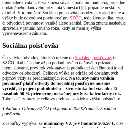
minimálne dvakrát. Prvá zmena súvisí s podaním riadneho, prípadne
dodatočného daňového priznania v mesiaci júl, prípadne neskôr v
októbri. V tomto čase Sociálna poisťovňa posudzuje, v akej miere a
výške bude odvodová povinnosť pre
SZČO
, teda živnostníka, resp.
či odvodová povinnosť vzniká alebo zaniká. Druhá zmena nasleduje
spravidla v januári nového roka, kedy sa mení aj výška
vymeriavacieho základu.
Sociálna poisťovňa
Čo sa týka odvodov, ktoré sú určené do
Sociálnej poisťovne
, tie
SZČO platí následne až po podaní prvého daňového priznania,
inými slovami, prvý rok vykonávania podnikateľskej činnosti je od
odvodov oslobodený. Celková výška sa odráža od dosiahnutých
príjmov vždy za predchádzajúci rok.
Na to, aby nám vznikla
povinnosť platiť odvody do Sociálnej poisťovne musíme
vyčísliť, či príjem podnikateľa – živnostníka bol viac ako 12-
násobok 50 % priemernej mesačnej mzdy za kalendárny rok.
Tabuľka 1 zobrazuje celkový prehľad sadzieb a výšku poistného:
Tabuľka 1 Odvody SZČO (od januára 2020)
Prameň: Sociálna
poisťovňa
Z tabuľky vyplýva, že
minimálny VZ je v hodnote 506,50 €
, čiže