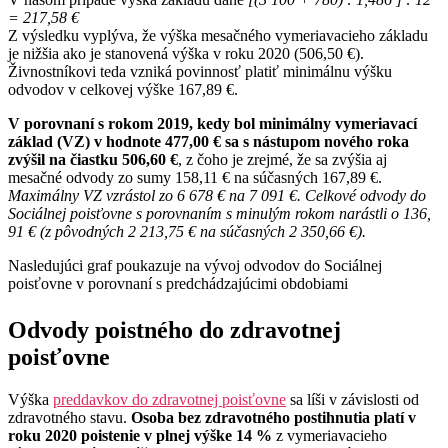
= 217,58 €
Z výsledku vyplýva, že výška mesačného vymeriavacieho základu
je nižšia ako je stanovená výška v roku 2020 (506,50 €).
Živnostníkovi teda vzniká povinnosť platiť minimálnu výšku
odvodov v celkovej výške 167,89 €.
V porovnaní s rokom 2019, kedy bol minimálny vymeriavací
základ (VZ) v hodnote 477,00 € sa s nástupom nového roka
zvýšil na čiastku 506,60 €
, z čoho je zrejmé, že sa zvýšia aj
mesačné odvody zo sumy 158,11 € na súčasných 167,89 €.
Maximálny VZ vzrástol zo 6 678 € na 7 091 €. Celkové odvody do
Sociálnej poisťovne s porovnaním s minulým rokom narástli o 136,
91 € (z pôvodných 2 213,75 € na súčasných 2 350,66 €).
Nasledujúci graf poukazuje na vývoj odvodov do Sociálnej
poisťovne v porovnaní s predchádzajúcimi obdobiami
Odvody poistného do zdravotnej
poisťovne
Výška
preddavkov do zdravotnej poisťovne
sa líši v závislosti od
zdravotného stavu.
Osoba bez zdravotného postihnutia platí v
roku 2020 poistenie v plnej výške 14 %
z vymeriavacieho