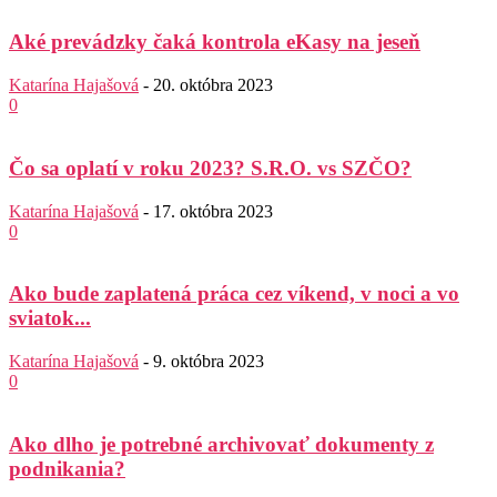
Aké prevádzky čaká kontrola eKasy na jeseň
Katarína Hajašová
-
20. októbra 2023
0
Čo sa oplatí v roku 2023? S.R.O. vs SZČO?
Katarína Hajašová
-
17. októbra 2023
0
Ako bude zaplatená práca cez víkend, v noci a vo
sviatok...
Katarína Hajašová
-
9. októbra 2023
0
Ako dlho je potrebné archivovať dokumenty z
podnikania?