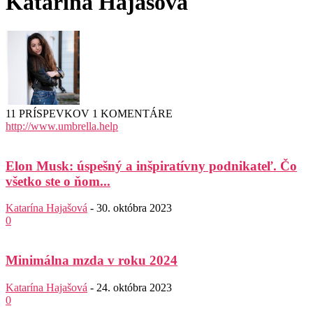
Katarína Hajašová
11 PRÍSPEVKOV
1 KOMENTÁRE
http://www.umbrella.help
Elon Musk: úspešný a inšpiratívny podnikateľ. Čo
všetko ste o ňom...
Katarína Hajašová
-
30. októbra 2023
0
Minimálna mzda v roku 2024
Katarína Hajašová
-
24. októbra 2023
0