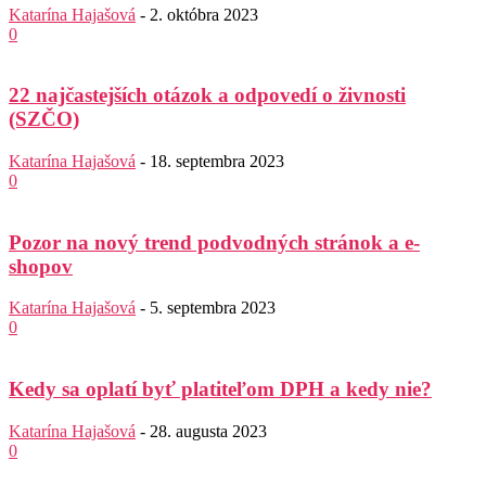
Katarína Hajašová
-
2. októbra 2023
0
22 najčastejších otázok a odpovedí o živnosti
(SZČO)
Katarína Hajašová
-
18. septembra 2023
0
Pozor na nový trend podvodných stránok a e-
shopov
Katarína Hajašová
-
5. septembra 2023
0
Kedy sa oplatí byť platiteľom DPH a kedy nie?
Katarína Hajašová
-
28. augusta 2023
0