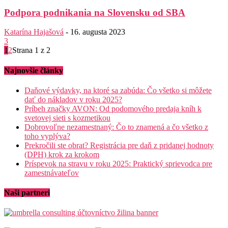
Podpora podnikania na Slovensku od SBA
Katarína Hajašová
-
16. augusta 2023
3
1
2
Strana 1 z 2
Najnovšie články
Daňové výdavky, na ktoré sa zabúda: Čo všetko si môžete
dať do nákladov v roku 2025?
Príbeh značky AVON: Od podomového predaja kníh k
svetovej sieti s kozmetikou
Dobrovoľne nezamestnaný: Čo to znamená a čo všetko z
toho vyplýva?
Prekročili ste obrat? Registrácia pre daň z pridanej hodnoty
(DPH) krok za krokom
Príspevok na stravu v roku 2025: Praktický sprievodca pre
zamestnávateľov
Naši partneri