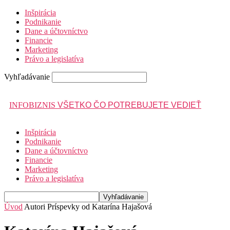
Inšpirácia
Podnikanie
Dane a účtovníctvo
Financie
Marketing
Právo a legislatíva
Vyhľadávanie
INFOBIZNIS
VŠETKO ČO POTREBUJETE VEDIEŤ
Inšpirácia
Podnikanie
Dane a účtovníctvo
Financie
Marketing
Právo a legislatíva
Úvod
Autori
Príspevky od Katarína Hajašová